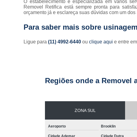
O estabelecimento é especializada em vários ser
Removel Retifica está sempre pronta para satisf
orçamento já e esclareça suas dúvidas com um dos 
Para saber mais sobre usinage
Ligue para
(11) 4992-6440
ou
clique aqui
e entre em
Regiões onde a Removel a
ZONA SUL
Aeroporto
Brooklin
Cidade Ademar
Cidade Dutra