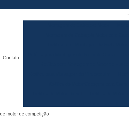
Montagem de Cabeçote Motor
Monta
Montagem de Cabeçote Motor para Carro
Retífica para Montagem de Biela Motor
Retífica para Montagem de Motor de Carro
Re
Contato
Retífica para Montagem de Motor de Fusca
Retífica para Montagem de Virabrequim
Retíf
Retífica de Motor Cabeçote para Carro
Retífica de Motor Diesel
Retífica de Motor p
Retífica para Carro Especial
R
Retífica para Motor de Carro de Competiç
de motor de competição
Retificação de Motor
Retífica da Biela de Lin