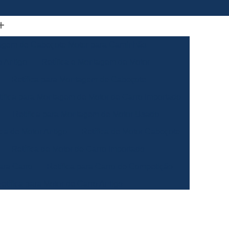
gem de Cabeçote Motor para Caminhão
 Antigo
Retífica e Montagem de Motor
Retífica para Montagem de Cabeçote
tífica para Montagem de Motor de Carro Importado
Retífica para Montagem de Motor Usado
ica de Motor Antigo
Retífica de Motor Cabeçote
Retífica de Motor de Carro Importado
ara Carro
Retífica para Carro de Competição
etífica para Motor de Carro Antigo
ão
Retífica para Motor de Carro Especial
ha Automotiva
Retífica da Biela de Motor Antigo