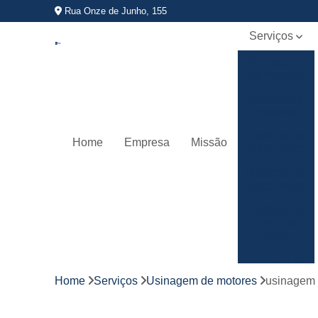
Rua Onze de Junho, 155
Serviços
Montagem
de motores
Retífica de
motores
Retíficas da
Home
Empresa
Missão
biela motor
Retíficas de
bloco motor
Retíficas de
cabeçote
motor
Retíficas de
virabrequim
Home
Serviços
Usinagem de motores
usinagem 
Usinagem
de motores