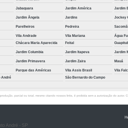
Usinagem para Mo
Jabaquara
Jardim América
Jardim 
Jardim Ângela
Jardins
Jockey 
Parelheiros
Pedreira
Sacomã
Vila Andrade
Vila Mariana
Água F
Chácara Maria Aparecida
Feital
Guapitu
Jardim Columbia
Jardim Itapeva
Jardim 
Jardim Primavera
Jardim Zaira
Mauá
Parque das Américas
Vila Assis Brasil
Vila Falc
o André
São Bernardo do Campo
rodução, parcial ou total, mesmo citando nossos links, é proibida sem a autorização do autor. Cr
H
to André - SP