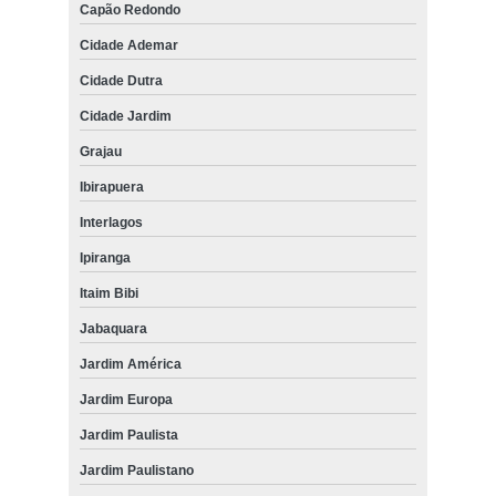
Capão Redondo
empresa de retífica para carro especial Sacomã
Cidade Ademar
retíficas de motor cabeçote Mauá
Cidade Dutra
retíficas de motor para carros Parque Boa Esperança
Cidade Jardim
retíficas para motores de carros de competição Jardim Mauá
Grajau
quanto custa retífica de motor diesel Ipiranga
Ibirapuera
empresa de retífica de motor de carro importado São Bernardo do
Interlagos
Campo
Ipiranga
quanto custa retificação de motor Jardim Paulista
Itaim Bibi
retíficas para carros especiais Itapark
Jabaquara
empresa de retífica para motor de carro antigo Jardim Mauá
Jardim América
retíficas de motor de carros importados Jardins
Jardim Europa
quanto custa retífica para motor de carro antigo Mauá
Jardim Paulista
quanto custa retífica para motor de carro de competição Jardim
Paulistano
Jardim Paulistano