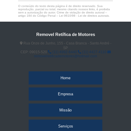
O conteúdo do texto desta página é de direito reservado. Sua
reprodução, parcial ou total, mesmo citando nossos links, é proibida
sem a autorização do autor. Crime de violação de direito autoral –
artigo 184 do Código Penal –
Lei 9610/98 - Lei de direitos autorais
.
Removel Retífica de Motores
Rua Onze de Junho, 155 - Casa Branca - Santo André -
SP
CEP: 09015-520
(11) 4992-6440
(11) 4427-4110
removelretificademotores@hotmail.com
Home
Empresa
Missão
Serviços