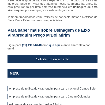
A Removel dispõe de tradição e experiência no mercado de retifica de
motores, tendo em vista que atuamos nesse segmento há anos. Se
está procurando por uma empresa referência em
usinagem de eixo
virabrequim
, por exemplo, você está no lugar certo.
Também trabalhamos com Retíficas de cabeçote motor e Retíficas da
Biela Motor. Fale com nossos especialistas.
Para saber mais sobre Usinagem de Eixo
Virabrequim Preço M'Boi Mirim
Ligue para
(11) 4992-6440
ou
clique aqui
e entre em contato por
email.
Solicite um orçamento
MENU
empresa de retífica de virabrequim para carro nacional Campo Belo
empresa de retífica de virabrequim para carro Jardim Columbia
usinagens de virabrequim Jardim São Luiz