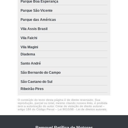
Parque Boa Esperança
Parque São Vicente
Parque das Américas
Vila Assis Brasil
Vila Falchi
Vila Magini
Diadema
Santo André
São Bernardo do Campo
São Caetano do Sul
Ribeirão Pires
O conteúdo do texto desta página é de direito reservado. Sua
reprodução, parcial ou total, mesmo citando nossos links, é proibida
sem a autorização do autor. Crime de violação de direito autoral –
artigo 184 do Código Penal –
Lei 9610/98 - Lei de direitos autorais
.
Removel Retífica de Motores