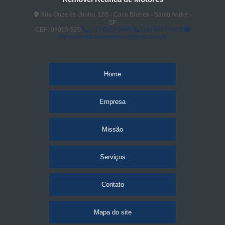
Rua Onze de Junho, 155 - Casa Branca - Santo André -
SP
CEP: 09015-520
(11) 4992-6440
(11) 4427-4110
removelretificademotores@hotmail.com
Home
Empresa
Missão
Serviços
Contato
Mapa do site