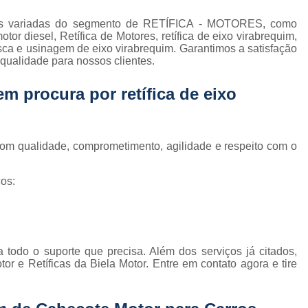
Retífica de Cabeçote Motor Ap 2.0
ões variadas do segmento de RETÍFICA - MOTORES, como
Retífica de Cabeçote Motor para Carro
R
or diesel, Retífica de Motores, retífica de eixo virabrequim,
usca e usinagem de eixo virabrequim. Garantimos a satisfação
Retífica de Cabeçote Mo
 qualidade para nossos clientes.
Retífica de Cabeçote Motor para Carro 
uem procura por
retífica de eixo
Retífica de Virabrequim
Ret
Retífica de Virabrequim para Carro Antigo
Retífica de Virabrequim para Carro Nacio
com qualidade, comprometimento, agilidade e respeito com o
Retífica de Virabrequim para Linha Automática
os:
Retífica de Virabrequim Usada
Usinagem de
Usinagem de Cabeçote
Usinagem de 
Usinagem de Motor a Diesel
Usinagem de
 todo o suporte que precisa. Além dos serviços já citados,
Usinagem de Motor de Competiçã
r e Retíficas da Biela Motor. Entre em contato agora e tire
Usinagem de Motor Nacional
Usinagem de Mo