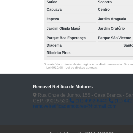
Saúde
Socorro
Capuava
Centro
Itapeva
Jardim Araguaia
Jardim Olinda Mauá
Jardim Oratório
Parque Boa Esperança
Parque São Vicente
Diadema
Sant
Ribeirão Pires
O conteúdo do texto desta página é de direito reservado. Sua rep
–
Lei 9610/98 - Lei de direitos autorais
.
Removel Retífica de Motores
Rua Onze de Junho, 155 - Casa Branca - San
CEP: 09015-520
(11) 4992-6440
(11) 442
removelretificademotores@hotmail.com