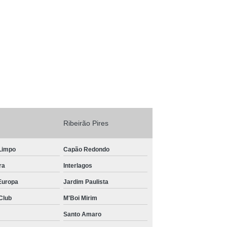
tor de Competição
Ribeirão Pires
Limpo
Capão Redondo
ra
Interlagos
Europa
Jardim Paulista
Club
M'Boi Mirim
Santo Amaro