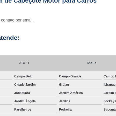
m de Cabeçote Motor para Carros
Usinagem para Mo
 contato por email.
tende:
ABCD
Maua
Campo Belo
Campo Grande
Campo 
Cidade Jardim
Grajau
Ibirapue
Jabaquara
Jardim América
Jardim 
Jardim Ângela
Jardins
Jockey 
Parelheiros
Pedreira
Sacomã