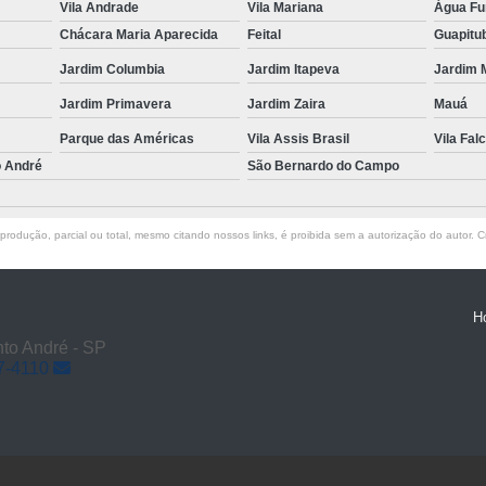
Vila Andrade
Vila Mariana
Água F
Chácara Maria Aparecida
Feital
Guapitu
Jardim Columbia
Jardim Itapeva
Jardim 
Jardim Primavera
Jardim Zaira
Mauá
Parque das Américas
Vila Assis Brasil
Vila Falc
o André
São Bernardo do Campo
rodução, parcial ou total, mesmo citando nossos links, é proibida sem a autorização do autor. Cr
H
to André - SP
7-4110