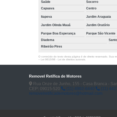
Saúde
Socorro
Capuava
Centro
Itapeva
Jardim Araguaia
Jardim Olinda Mauá
Jardim Oratório
Parque Boa Esperança
Parque São Vicente
Diadema
Sant
Ribeirão Pires
O conteúdo do texto desta página é de direito reservado. Sua rep
–
Lei 9610/98 - Lei de direitos autorais
.
Removel Retífica de Motores
Rua Onze de Junho, 155 - Casa Branca - San
CEP: 09015-520
(11) 4992-6440
(11) 442
removelretificademotores@hotmail.com