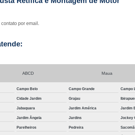
usta Retífica e Montagem de Motor
Usinagem para Mo
 contato por email.
tende:
ABCD
Maua
Campo Belo
Campo Grande
Campo 
Cidade Jardim
Grajau
Ibirapue
Jabaquara
Jardim América
Jardim 
Jardim Ângela
Jardins
Jockey 
Parelheiros
Pedreira
Sacomã