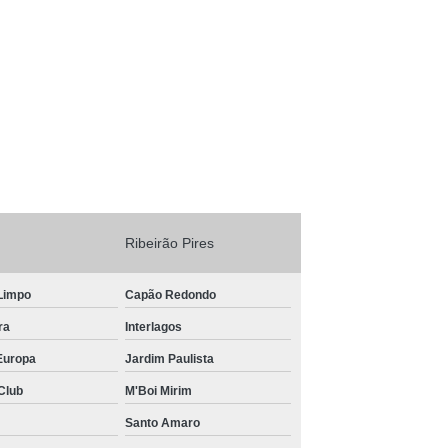
tor de Competição
Ribeirão Pires
Limpo
Capão Redondo
ra
Interlagos
Europa
Jardim Paulista
Club
M'Boi Mirim
Santo Amaro