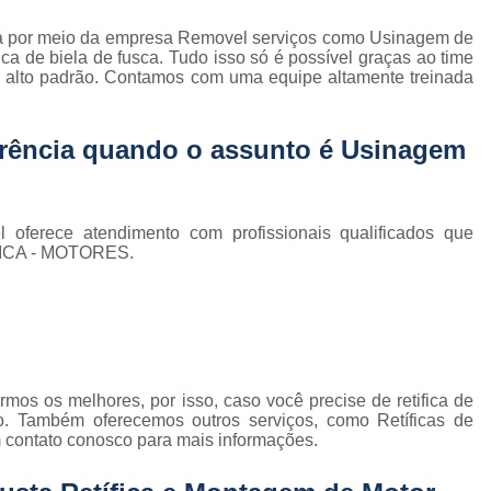
Retífica de Cabeçote Motor Ap 2.0
a por meio da empresa Removel serviços como Usinagem de
Retífica de Cabeçote Motor para Carro
R
ica de biela de fusca. Tudo isso só é possível graças ao time
de alto padrão. Contamos com uma equipe altamente treinada
Retífica de Cabeçote Mo
Retífica de Cabeçote Motor para Carro 
rência quando o assunto é
Usinagem
Retífica de Virabrequim
Ret
Retífica de Virabrequim para Carro Antigo
Retífica de Virabrequim para Carro Nacio
oferece atendimento com profissionais qualificados que
FICA - MOTORES.
Retífica de Virabrequim para Linha Automática
:
Retífica de Virabrequim Usada
Usinagem de
Usinagem de Cabeçote
Usinagem de 
Usinagem de Motor a Diesel
Usinagem de
mos os melhores, por isso, caso você precise de retifica de
Usinagem de Motor de Competiçã
. Também oferecemos outros serviços, como Retíficas de
m contato conosco para mais informações.
Usinagem de Motor Nacional
Usinagem de Mo