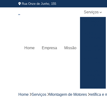
Rua Onze de Junho, 155
Serviços
Montagem
de motores
Retífica de
motores
Retíficas da
Home
Empresa
Missão
biela motor
Retíficas de
bloco motor
Retíficas de
cabeçote
motor
Retíficas de
virabrequim
Home
Serviços
Montagem de Motores
retífica 
Usinagem
de motores