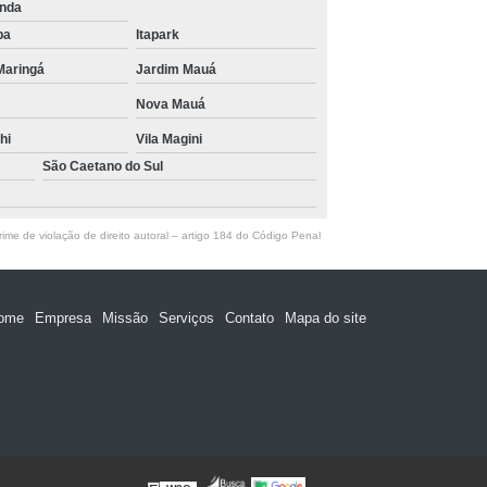
unda
ba
Itapark
Maringá
Jardim Mauá
Nova Mauá
hi
Vila Magini
São Caetano do Sul
ime de violação de direito autoral – artigo 184 do Código Penal
ome
Empresa
Missão
Serviços
Contato
Mapa do site