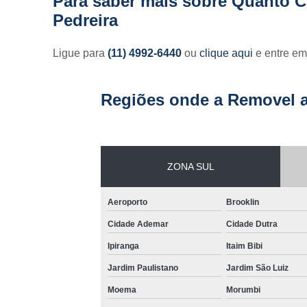
Para saber mais sobre Quanto C
Pedreira
Ligue para
(11) 4992-6440
ou
clique aqui
e entre em
Regiões onde a Removel a
ZONA SUL
Aeroporto
Brooklin
Cidade Ademar
Cidade Dutra
Ipiranga
Itaim Bibi
Jardim Paulistano
Jardim São Luiz
Moema
Morumbi