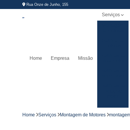
Rua Onze de Junho, 155
Serviços
Montagem
de motores
Retífica de
motores
Retíficas da
Home
Empresa
Missão
biela motor
Retíficas de
bloco motor
Retíficas de
cabeçote
motor
Retíficas de
virabrequim
Home
Serviços
Montagem de Motores
montagem 
Usinagem
de motores