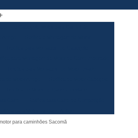
gem de Cabeçote Motor para Caminhão
 Antigo
Retífica e Montagem de Motor
Retífica para Montagem de Cabeçote
tífica para Montagem de Motor de Carro Importado
Retífica para Montagem de Motor Usado
ica de Motor Antigo
Retífica de Motor Cabeçote
Retífica de Motor de Carro Importado
ara Carro
Retífica para Carro de Competição
etífica para Motor de Carro Antigo
ão
Retífica para Motor de Carro Especial
motor para caminhões Sacomã
ha Automotiva
Retífica da Biela de Motor Antigo