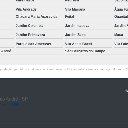
Parelheiros
Pedreira
Sacomã
Vila Andrade
Vila Mariana
Água F
Chácara Maria Aparecida
Feital
Guapitu
Jardim Columbia
Jardim Itapeva
Jardim 
Jardim Primavera
Jardim Zaira
Mauá
Parque das Américas
Vila Assis Brasil
Vila Falc
o André
São Bernardo do Campo
rodução, parcial ou total, mesmo citando nossos links, é proibida sem a autorização do autor. Cr
H
to André - SP
7-4110