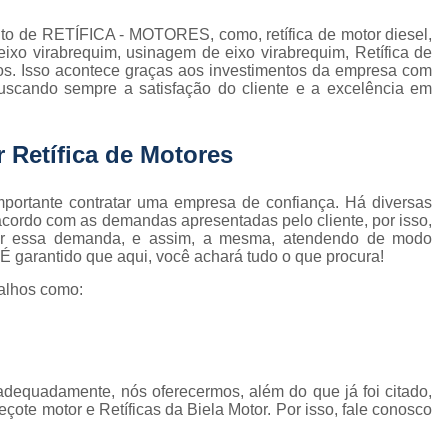
Retífica de Cabeçote Motor Ap 2.0
o de RETÍFICA - MOTORES, como, retífica de motor diesel,
Retífica de Cabeçote Motor para Carro
R
ixo virabrequim, usinagem de eixo virabrequim, Retífica de
viços. Isso acontece graças aos investimentos da empresa com
Retífica de Cabeçote Mo
 buscando sempre a satisfação do cliente e a excelência em
Retífica de Cabeçote Motor para Carro 
Retífica de Virabrequim
Ret
 Retífica de Motores
Retífica de Virabrequim para Carro Antigo
portante contratar uma empresa de confiança. Há diversas
Retífica de Virabrequim para Carro Nacio
acordo com as demandas apresentadas pelo cliente, por isso,
ar essa demanda, e assim, a mesma, atendendo de modo
Retífica de Virabrequim para Linha Automática
r. É garantido que aqui, você achará tudo o que procura!
Retífica de Virabrequim Usada
Usinagem de
alhos como:
Usinagem de Cabeçote
Usinagem de 
Usinagem de Motor a Diesel
Usinagem de
Usinagem de Motor de Competiçã
 adequadamente, nós oferecermos, além do que já foi citado,
çote motor e Retíficas da Biela Motor. Por isso, fale conosco
Usinagem de Motor Nacional
Usinagem de Mo