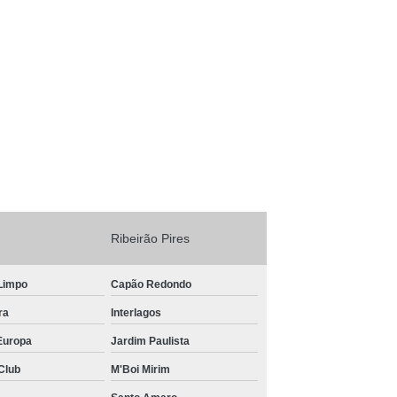
tor de Competição
Ribeirão Pires
Limpo
Capão Redondo
ra
Interlagos
Europa
Jardim Paulista
Club
M'Boi Mirim