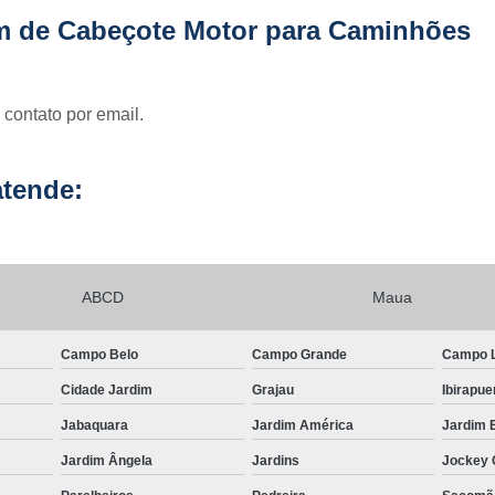
Usinagem para Mo
m de Cabeçote Motor para Caminhões
 contato por email.
tende:
ABCD
Maua
Campo Belo
Campo Grande
Campo 
Cidade Jardim
Grajau
Ibirapue
Jabaquara
Jardim América
Jardim 
Jardim Ângela
Jardins
Jockey 