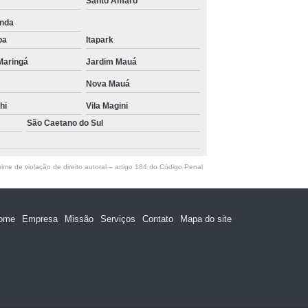
Santo Amaro
unda
ba
Itapark
Maringá
Jardim Mauá
Nova Mauá
hi
Vila Magini
São Caetano do Sul
ime de violação de direito autoral – artigo 184 do Código Penal
ome
Empresa
Missão
Serviços
Contato
Mapa do site