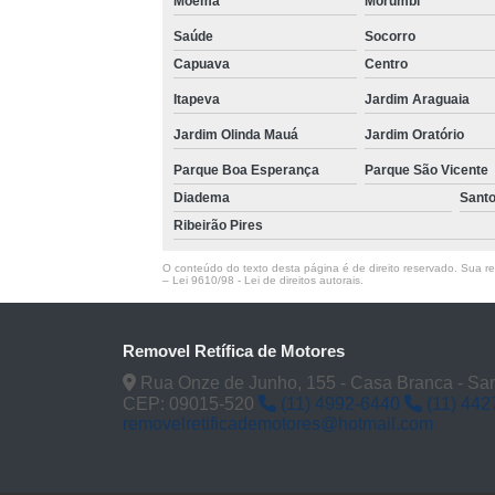
Moema
Morumbi
Saúde
Socorro
Capuava
Centro
Itapeva
Jardim Araguaia
Jardim Olinda Mauá
Jardim Oratório
Parque Boa Esperança
Parque São Vicente
Diadema
Sant
Ribeirão Pires
O conteúdo do texto desta página é de direito reservado. Sua rep
–
Lei 9610/98 - Lei de direitos autorais
.
Removel Retífica de Motores
Rua Onze de Junho, 155 - Casa Branca - San
CEP: 09015-520
(11) 4992-6440
(11) 442
removelretificademotores@hotmail.com