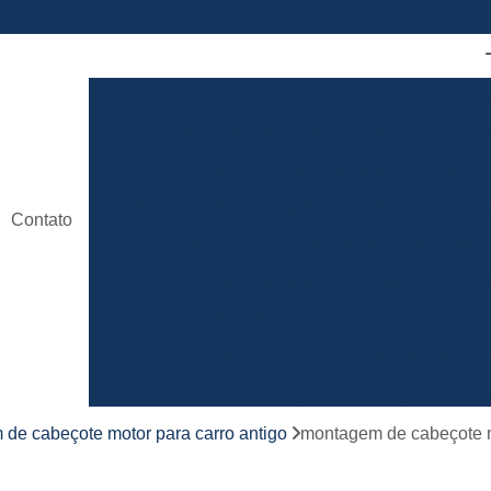
Montagem de Cabeçote Motor
Monta
Montagem de Cabeçote Motor para Carro
Retífica para Montagem de Biela Motor
Retífica para Montagem de Motor de Carro
Re
Contato
Retífica para Montagem de Motor de Fusca
Retífica para Montagem de Virabrequim
Retíf
Retífica de Motor Cabeçote para Carro
Retífica de Motor Diesel
Retífica de Motor p
Retífica para Carro Especial
R
Retífica para Motor de Carro de Competiç
de cabeçote motor para carro antigo
montagem de cabeçote 
Retificação de Motor
Retífica da Biela de Lin