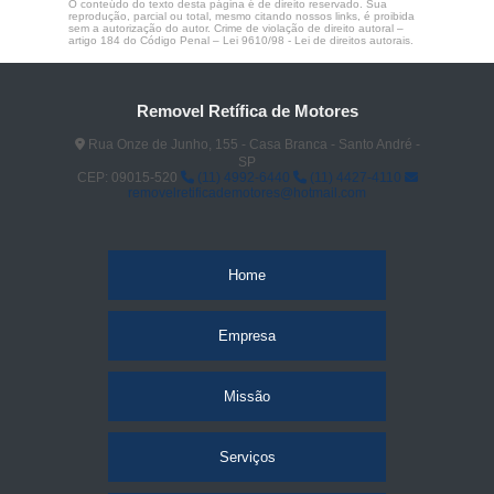
O conteúdo do texto desta página é de direito reservado. Sua
reprodução, parcial ou total, mesmo citando nossos links, é proibida
sem a autorização do autor. Crime de violação de direito autoral –
artigo 184 do Código Penal –
Lei 9610/98 - Lei de direitos autorais
.
Removel Retífica de Motores
Rua Onze de Junho, 155 - Casa Branca - Santo André -
SP
CEP: 09015-520
(11) 4992-6440
(11) 4427-4110
removelretificademotores@hotmail.com
Home
Empresa
Missão
Serviços