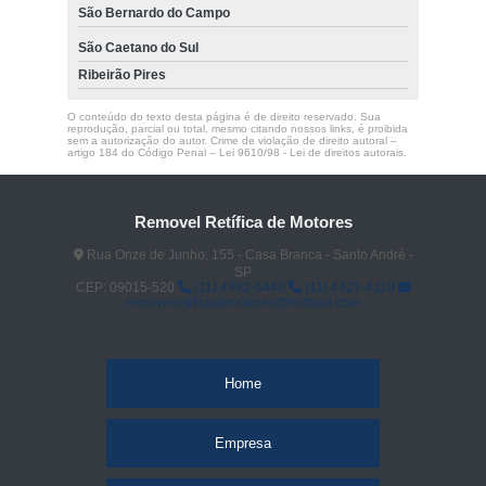
São Bernardo do Campo
São Caetano do Sul
Ribeirão Pires
O conteúdo do texto desta página é de direito reservado. Sua
reprodução, parcial ou total, mesmo citando nossos links, é proibida
sem a autorização do autor. Crime de violação de direito autoral –
artigo 184 do Código Penal –
Lei 9610/98 - Lei de direitos autorais
.
Removel Retífica de Motores
Rua Onze de Junho, 155 - Casa Branca - Santo André -
SP
CEP: 09015-520
(11) 4992-6440
(11) 4427-4110
removelretificademotores@hotmail.com
Home
Empresa