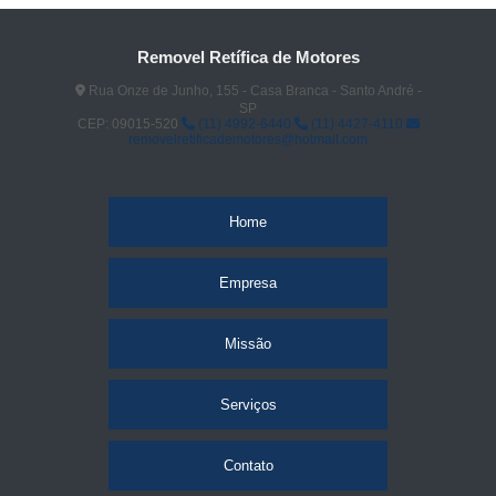
Removel Retífica de Motores
Rua Onze de Junho, 155 - Casa Branca - Santo André -
SP
CEP: 09015-520
(11) 4992-6440
(11) 4427-4110
removelretificademotores@hotmail.com
Home
Empresa
Missão
Serviços
Contato