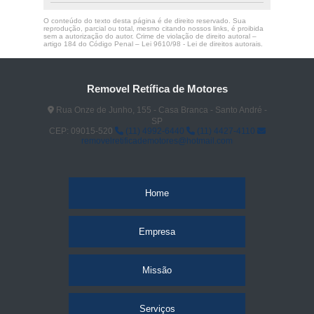
O conteúdo do texto desta página é de direito reservado. Sua
reprodução, parcial ou total, mesmo citando nossos links, é proibida
sem a autorização do autor. Crime de violação de direito autoral –
artigo 184 do Código Penal –
Lei 9610/98 - Lei de direitos autorais
.
Removel Retífica de Motores
Rua Onze de Junho, 155 - Casa Branca - Santo André -
SP
CEP: 09015-520
(11) 4992-6440
(11) 4427-4110
removelretificademotores@hotmail.com
Home
Empresa
Missão
Serviços