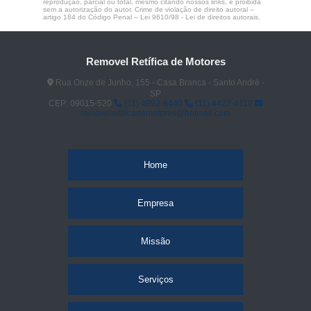
reprodução, parcial ou total, mesmo citando nossos links, é proibida
sem a autorização do autor. Crime de violação de direito autoral –
artigo 184 do Código Penal –
Lei 9610/98 - Lei de direitos autorais
.
Removel Retífica de Motores
Rua Onze de Junho, 155 - Casa Branca - Santo André -
SP
CEP: 09015-520
(11) 4992-6440
(11) 4427-4110
removelretificademotores@hotmail.com
Home
Empresa
Missão
Serviços