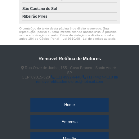
São Caetano do Sul
Ribeirão Pires
O conteúdo do texto desta página é de direito reservado. Sua
reprodução, parcial ou total, mesmo citando nossos links, é proibida
sem a autorização do autor. Crime de violação de direito autoral –
artigo 184 do Código Penal –
Lei 9610/98 - Lei de direitos autorais
.
Removel Retífica de Motores
Rua Onze de Junho, 155 - Casa Branca - Santo André -
SP
CEP: 09015-520
(11) 4992-6440
(11) 4427-4110
removelretificademotores@hotmail.com
Home
Empresa
Missão