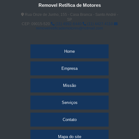
Removel Retífica de Motores
Rua Onze de Junho, 155 - Casa Branca - Santo André -
SP
CEP: 09015-520
(11) 4992-6440
(11) 4427-4110
removelretificademotores@hotmail.com
Home
Empresa
Missão
Serviços
Contato
Mapa do site