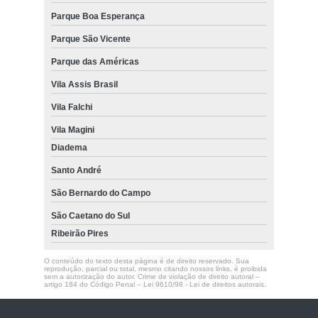
Parque Boa Esperança
Parque São Vicente
Parque das Américas
Vila Assis Brasil
Vila Falchi
Vila Magini
Diadema
Santo André
São Bernardo do Campo
São Caetano do Sul
Ribeirão Pires
O conteúdo do texto desta página é de direito reservado. Sua
reprodução, parcial ou total, mesmo citando nossos links, é proibida
sem a autorização do autor. Crime de violação de direito autoral –
artigo 184 do Código Penal –
Lei 9610/98 - Lei de direitos autorais
.