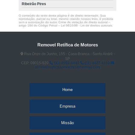
Ribeirão Pires
O conteúdo do texto desta página é de direito reservado. Sua
reprodução, parcial ou total, mesmo citando nossos links, é proibida
sem a autorização do autor. Crime de violação de direito autoral –
artigo 184 do Código Penal –
Lei 9610/98 - Lei de direitos autorais
.
Removel Retífica de Motores
Rua Onze de Junho, 155 - Casa Branca - Santo André -
SP
CEP: 09015-520
(11) 4992-6440
(11) 4427-4110
removelretificademotores@hotmail.com
Home
Empresa
Missão