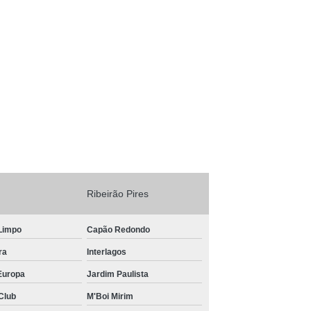
tor de Competição
Ribeirão Pires
Limpo
Capão Redondo
ra
Interlagos
Europa
Jardim Paulista
Club
M'Boi Mirim