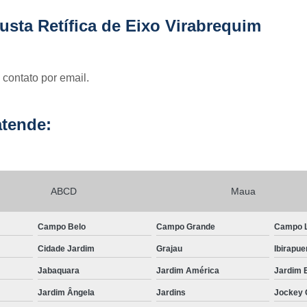
Usinagem para Mo
sta Retífica de Eixo Virabrequim
 contato por email.
tende:
ABCD
Maua
Campo Belo
Campo Grande
Campo 
Cidade Jardim
Grajau
Ibirapue
Jabaquara
Jardim América
Jardim 
Jardim Ângela
Jardins
Jockey 