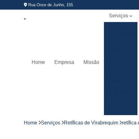
Rua Onze de Junho, 155
Serviços
Montagem
de motores
Retífica de
motores
Retíficas da
Home
Empresa
Missão
biela motor
Retíficas de
bloco motor
Retíficas de
cabeçote
motor
Retíficas de
virabrequim
Home
Serviços
Retíficas de Virabrequim
retífica
Usinagem
de motores