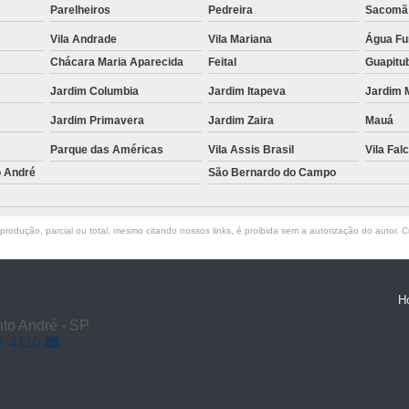
Parelheiros
Pedreira
Sacomã
Vila Andrade
Vila Mariana
Água F
Chácara Maria Aparecida
Feital
Guapitu
Jardim Columbia
Jardim Itapeva
Jardim 
Jardim Primavera
Jardim Zaira
Mauá
Parque das Américas
Vila Assis Brasil
Vila Falc
o André
São Bernardo do Campo
rodução, parcial ou total, mesmo citando nossos links, é proibida sem a autorização do autor. Cr
H
to André - SP
7-4110