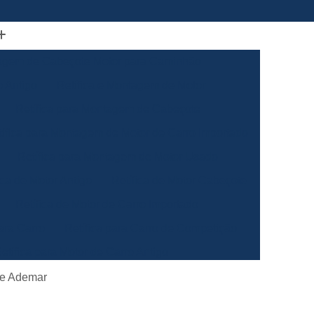
gem de Cabeçote Motor para Caminhão
 Antigo
Retífica e Montagem de Motor
Retífica para Montagem de Cabeçote
tífica para Montagem de Motor de Carro Importado
Retífica para Montagem de Motor Usado
ica de Motor Antigo
Retífica de Motor Cabeçote
Retífica de Motor de Carro Importado
ara Carro
Retífica para Carro de Competição
etífica para Motor de Carro Antigo
ão
Retífica para Motor de Carro Especial
ade Ademar
ha Automotiva
Retífica da Biela de Motor Antigo