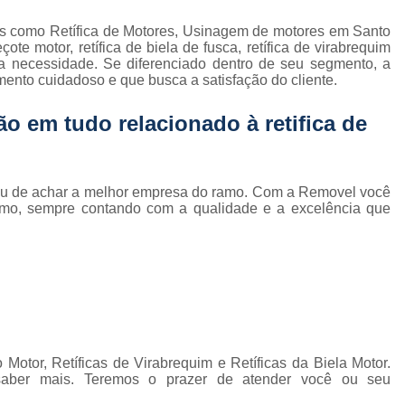
Retífica de Cabeçote Motor Ap 2.0
s como Retífica de Motores, Usinagem de motores em Santo
Retífica de Cabeçote Motor para Carro
R
te motor, retífica de biela de fusca, retífica de virabrequim
a necessidade. Se diferenciado dentro de seu segmento, a
Retífica de Cabeçote Mo
nto cuidadoso e que busca a satisfação do cliente.
Retífica de Cabeçote Motor para Carro 
ão em tudo relacionado à retifica de
Retífica de Virabrequim
Ret
Retífica de Virabrequim para Carro Antigo
Retífica de Virabrequim para Carro Nacio
abou de achar a melhor empresa do ramo. Com a Removel você
amo, sempre contando com a qualidade e a excelência que
Retífica de Virabrequim para Linha Automática
Retífica de Virabrequim Usada
Usinagem de
Usinagem de Cabeçote
Usinagem de 
Usinagem de Motor a Diesel
Usinagem de
Usinagem de Motor de Competiçã
otor, Retíficas de Virabrequim e Retíficas da Biela Motor.
Usinagem de Motor Nacional
Usinagem de Mo
saber mais. Teremos o prazer de atender você ou seu