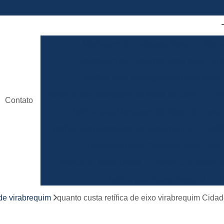
Montagem de Cabeçote Motor
Monta
Montagem de Cabeçote Motor para Carro
Retífica para Montagem de Biela Motor
Retífica para Montagem de Motor de Carro
Re
Contato
Retífica para Montagem de Motor de Fusca
Retífica para Montagem de Virabrequim
Retíf
Retífica de Motor Cabeçote para Carro
Retífica de Motor Diesel
Retífica de Motor p
Retífica para Carro Especial
R
Retífica para Motor de Carro de Competiç
 de virabrequim
quanto custa retífica de eixo virabrequim Cid
Retificação de Motor
Retífica da Biela de Lin