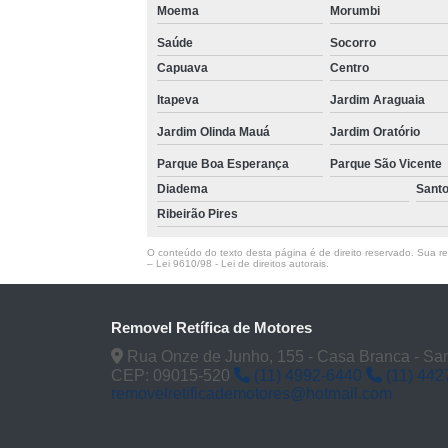
Moema
Morumbi
Saúde
Socorro
Capuava
Centro
Itapeva
Jardim Araguaia
Jardim Olinda Mauá
Jardim Oratório
Parque Boa Esperança
Parque São Vicente
Diadema
Sant
Ribeirão Pires
O conteúdo do texto desta página é de direito reservado. Sua rep
–
Lei 9610/98 - Lei de direitos autorais
.
Removel Retífica de Motores
Rua Onze de Junho, 155 - Casa Branca - San
CEP: 09015-520
(11) 4992-6440
(11) 442
removelretificademotores@hotmail.com