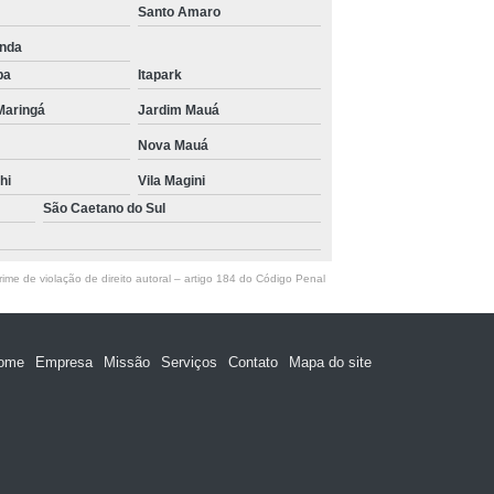
Santo Amaro
unda
ba
Itapark
Maringá
Jardim Mauá
Nova Mauá
hi
Vila Magini
São Caetano do Sul
ime de violação de direito autoral – artigo 184 do Código Penal
ome
Empresa
Missão
Serviços
Contato
Mapa do site