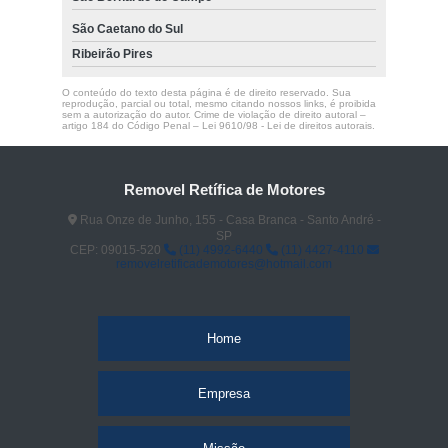
São Caetano do Sul
Ribeirão Pires
O conteúdo do texto desta página é de direito reservado. Sua
reprodução, parcial ou total, mesmo citando nossos links, é proibida
sem a autorização do autor. Crime de violação de direito autoral –
artigo 184 do Código Penal –
Lei 9610/98 - Lei de direitos autorais
.
Removel Retífica de Motores
Rua Onze de Junho, 155 - Casa Branca - Santo André -
SP
CEP: 09015-520
(11) 4992-6440
(11) 4427-4110
removelretificademotores@hotmail.com
Home
Empresa