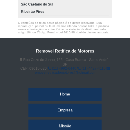
São Caetano do Sul
Ribeirão Pires
O conteúdo do texto desta página é de direito reservado. Sua
reprodução, parcial ou total, mesmo citando nossos links, é proibida
sem a autorização do autor. Crime de violação de direito autoral –
artigo 184 do Código Penal –
Lei 9610/98 - Lei de direitos autorais
.
Removel Retífica de Motores
Rua Onze de Junho, 155 - Casa Branca - Santo André -
SP
CEP: 09015-520
(11) 4992-6440
(11) 4427-4110
removelretificademotores@hotmail.com
Home
Empresa
Missão