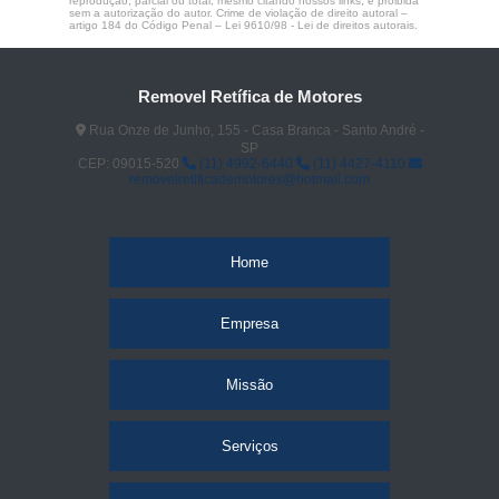
reprodução, parcial ou total, mesmo citando nossos links, é proibida
sem a autorização do autor. Crime de violação de direito autoral –
artigo 184 do Código Penal –
Lei 9610/98 - Lei de direitos autorais
.
Removel Retífica de Motores
Rua Onze de Junho, 155 - Casa Branca - Santo André -
SP
CEP: 09015-520
(11) 4992-6440
(11) 4427-4110
removelretificademotores@hotmail.com
Home
Empresa
Missão
Serviços