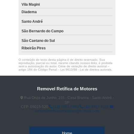
Vila Magini
Diadema
Santo André
São Bernardo do Campo
São Caetano do Sul
Ribeirão Pires
O conteúdo do texto desta página é de direito reservado. Sua
reprodução, parcial ou total, mesmo citando nossos links, é proibida
sem a autorização do autor. Crime de violação de direito autoral –
artigo 184 do Código Penal –
Lei 9610/98 - Lei de direitos autorais
.
Removel Retífica de Motores
Rua Onze de Junho, 155 - Casa Branca - Santo André -
SP
CEP: 09015-520
(11) 4992-6440
(11) 4427-4110
removelretificademotores@hotmail.com
Home