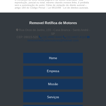
reprodução, parcial ou total, mesmo citando nossos links, é proibida
sem a autorização do autor. Crime de violação de direito autoral –
artigo 184 do Código Penal –
Lei 9610/98 - Lei de direitos autorais
.
Removel Retífica de Motores
Rua Onze de Junho, 155 - Casa Branca - Santo André -
SP
CEP: 09015-520
(11) 4992-6440
(11) 4427-4110
removelretificademotores@hotmail.com
Home
Empresa
Missão
Serviços