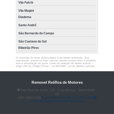
Vila Falchi
Vila Magini
Diadema
Santo André
São Bernardo do Campo
São Caetano do Sul
Ribeirão Pires
O conteúdo do texto desta página é de direito reservado. Sua
reprodução, parcial ou total, mesmo citando nossos links, é proibida
sem a autorização do autor. Crime de violação de direito autoral –
artigo 184 do Código Penal –
Lei 9610/98 - Lei de direitos autorais
.
Removel Retífica de Motores
Rua Onze de Junho, 155 - Casa Branca - Santo André -
SP
CEP: 09015-520
(11) 4992-6440
(11) 4427-4110
removelretificademotores@hotmail.com