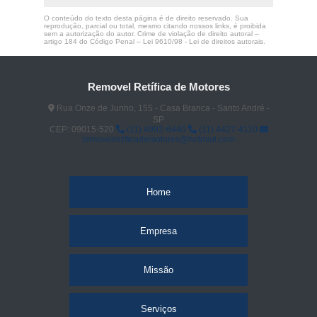
O conteúdo do texto desta página é de direito reservado. Sua
reprodução, parcial ou total, mesmo citando nossos links, é proibida
sem a autorização do autor. Crime de violação de direito autoral –
artigo 184 do Código Penal –
Lei 9610/98 - Lei de direitos autorais
.
Removel Retífica de Motores
Rua Onze de Junho, 155 - Casa Branca - Santo André -
SP
CEP: 09015-520
(11) 4992-6440
(11) 4427-4110
removelretificademotores@hotmail.com
Home
Empresa
Missão
Serviços