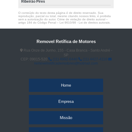
Ribeirão Pires
O conteúdo do texto desta página é de direito reservado. Sua
reprodução, parcial ou total, mesmo citando nossos links, é proibida
sem a autorização do autor. Crime de violação de direito autoral –
artigo 184 do Código Penal –
Lei 9610/98 - Lei de direitos autorais
.
Removel Retífica de Motores
Rua Onze de Junho, 155 - Casa Branca - Santo André -
SP
CEP: 09015-520
(11) 4992-6440
(11) 4427-4110
removelretificademotores@hotmail.com
Home
Empresa
Missão