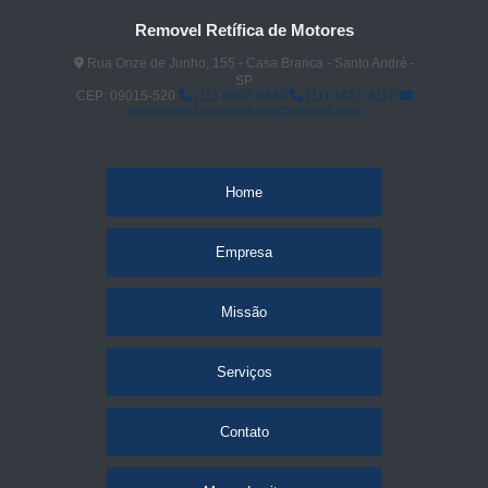
Removel Retífica de Motores
Rua Onze de Junho, 155 - Casa Branca - Santo André -
SP
CEP: 09015-520
(11) 4992-6440
(11) 4427-4110
removelretificademotores@hotmail.com
Home
Empresa
Missão
Serviços
Contato