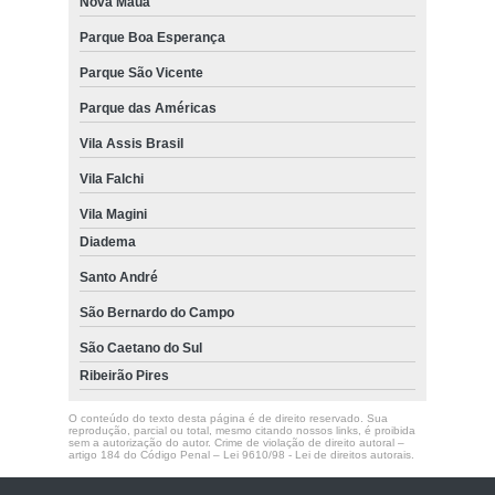
Nova Mauá
Parque Boa Esperança
Parque São Vicente
Parque das Américas
Vila Assis Brasil
Vila Falchi
Vila Magini
Diadema
Santo André
São Bernardo do Campo
São Caetano do Sul
Ribeirão Pires
O conteúdo do texto desta página é de direito reservado. Sua
reprodução, parcial ou total, mesmo citando nossos links, é proibida
sem a autorização do autor. Crime de violação de direito autoral –
artigo 184 do Código Penal –
Lei 9610/98 - Lei de direitos autorais
.