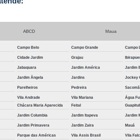
tende:
ABCD
Maua
Campo Belo
Campo Grande
Campo 
Cidade Jardim
Grajau
Ibirapue
Jabaquara
Jardim América
Jardim 
Jardim Ângela
Jardins
Jockey 
Parelheiros
Pedreira
Sacomã
Vila Andrade
Vila Mariana
Água F
Chácara Maria Aparecida
Feital
Guapitu
Jardim Columbia
Jardim Itapeva
Jardim 
Jardim Primavera
Jardim Zaira
Mauá
Parque das Américas
Vila Assis Brasil
Vila Falc