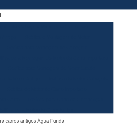
gem de Cabeçote Motor para Caminhão
 Antigo
Retífica e Montagem de Motor
Retífica para Montagem de Cabeçote
tífica para Montagem de Motor de Carro Importado
Retífica para Montagem de Motor Usado
ica de Motor Antigo
Retífica de Motor Cabeçote
Retífica de Motor de Carro Importado
ara Carro
Retífica para Carro de Competição
etífica para Motor de Carro Antigo
ão
Retífica para Motor de Carro Especial
para carros antigos Água Funda
ha Automotiva
Retífica da Biela de Motor Antigo