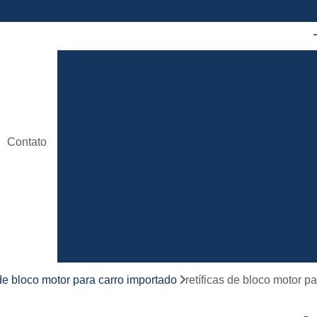
Montagem de Cabeçote Motor
Monta
Montagem de Cabeçote Motor para Carro
Retífica para Montagem de Biela Motor
Retífica para Montagem de Motor de Carro
Re
Contato
Retífica para Montagem de Motor de Fusca
Retífica para Montagem de Virabrequim
Retíf
Retífica de Motor Cabeçote para Carro
Retífica de Motor Diesel
Retífica de Motor p
Retífica para Carro Especial
R
Retífica para Motor de Carro de Competiç
 de bloco motor para carro importado
retíficas de bloco motor 
Retificação de Motor
Retífica da Biela de Lin