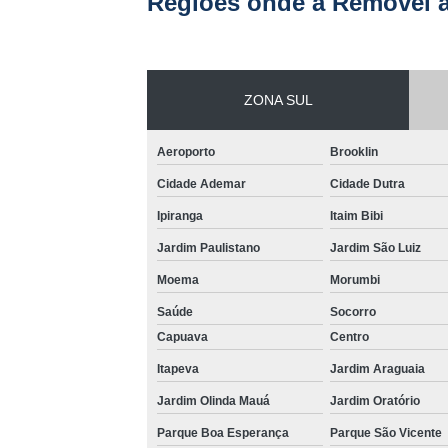
Regiões onde a Removel a
ZONA SUL
Aeroporto
Brooklin
Cidade Ademar
Cidade Dutra
Ipiranga
Itaim Bibi
Jardim Paulistano
Jardim São Luiz
Moema
Morumbi
Saúde
Socorro
Capuava
Centro
Itapeva
Jardim Araguaia
Jardim Olinda Mauá
Jardim Oratório
Parque Boa Esperança
Parque São Vicente