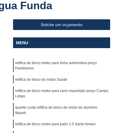
Água Funda
Retífica da Biela de Motor Importado
tifica da Biela de Motor para Carro Antigo
Retífica da Biela de Motor para Carro Nacional
Solicite um orçamento
ro Usado
Retífica de Biela de Fusca
MENU
a
Retífica de Biela para Veículo
umínio
Retífica de Bloco Motor
retífica de bloco motor para linha automotiva preço
Retífica de Bloco Motor para Carro Antigo
Parelheiros
o
Retífica de Bloco Motor para Carro Novo
retífica do bloco do motor Saúde
ífica de Bloco Motor para Linha Automática
retífica de bloco motor para carro importado preço Campo
iva
Retífica de Bloco Motor para Palio 1.0
Limpo
o 97
Retífica do Bloco do Motor
quanto custa retífica de bloco de motor de alumínio
Itapark
de Cabeçote
Retífica de Cabeçote de Fusca
retífica de bloco motor para palio 1.0 Santo Amaro
Retífica de Cabeçote Motor Ap 1.6