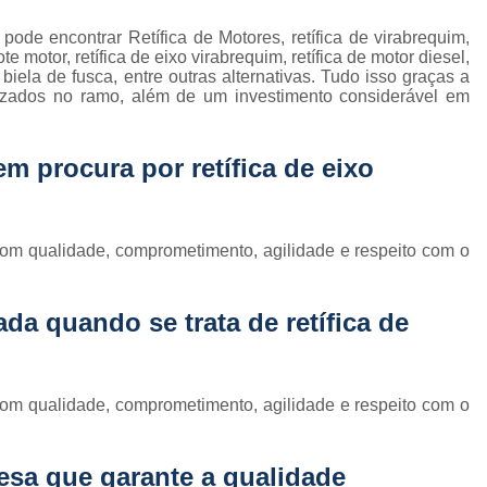
Retífica de Cabeçote Motor Ap 2.0
pode encontrar Retífica de Motores, retífica de virabrequim,
Retífica de Cabeçote Motor para Carro
R
otor, retífica de eixo virabrequim, retífica de motor diesel,
iela de fusca, entre outras alternativas. Tudo isso graças a
Retífica de Cabeçote Mo
lizados no ramo, além de um investimento considerável em
Retífica de Cabeçote Motor para Carro 
Retífica de Virabrequim
Ret
uem procura por
retífica de eixo
Retífica de Virabrequim para Carro Antigo
Retífica de Virabrequim para Carro Nacio
com qualidade, comprometimento, agilidade e respeito com o
Retífica de Virabrequim para Linha Automática
Retífica de Virabrequim Usada
Usinagem de
da quando se trata de retífica de
Usinagem de Cabeçote
Usinagem de 
Usinagem de Motor a Diesel
Usinagem de
com qualidade, comprometimento, agilidade e respeito com o
Usinagem de Motor de Competiçã
Usinagem de Motor Nacional
Usinagem de Mo
sa que garante a qualidade