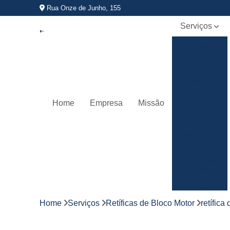
Rua Onze de Junho, 155
Serviços
Montagem
de motores
Retífica de
motores
Retíficas da
Home
Empresa
Missão
biela motor
Retíficas de
bloco motor
Retíficas de
cabeçote
motor
Retíficas de
virabrequim
Home
Serviços
Retíficas de Bloco Motor
retífica
Usinagem
de motores