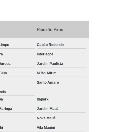
Ribeirão Pires
Limpo
Capão Redondo
ra
Interlagos
Europa
Jardim Paulista
Club
M'Boi Mirim
Santo Amaro
unda
ba
Itapark
Maringá
Jardim Mauá
Nova Mauá
hi
Vila Magini