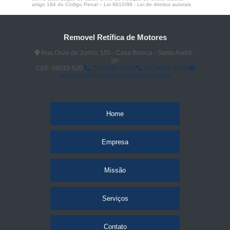
artigo 184 do Código Penal –
Lei 9610/98 - Lei de direitos autorais
.
Removel Retífica de Motores
Rua Onze de Junho, 155 - Casa Branca - Santo André -
SP
CEP: 09015-520
(11) 4992-6440
(11) 4427-4110
removelretificademotores@hotmail.com
Home
Empresa
Missão
Serviços
Contato