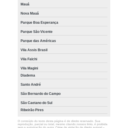
Mauá
Nova Mauá
Parque Boa Esperança
Parque São Vicente
Parque das Américas
Vila Assis Brasil
Vila Falchi
Vila Magini
Diadema
Santo André
São Bernardo do Campo
São Caetano do Sul
Ribeirão Pires
O conteúdo do texto desta página é de direito reservado. Sua
reprodução, parcial ou total, mesmo citando nossos links, é proibida
sem a autorização do autor. Crime de violação de direito autoral –