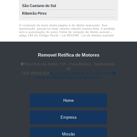
São Caetano do Sul
Ribeirão Pires
O conteúdo do texto desta página é de direito reservado. Sua
reprodução, parcial ou total, mesmo citando nossos links, é proibida
sem a autorização do autor. Crime de violação de direito autoral –
artigo 184 do Código Penal –
Lei 9610/98 - Lei de direitos autorais
.
Removel Retífica de Motores
Rua Onze de Junho, 155 - Casa Branca - Santo André -
SP
CEP: 09015-520
(11) 4992-6440
(11) 4427-4110
removelretificademotores@hotmail.com
Home
Empresa
Missão