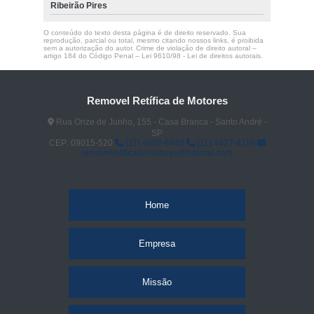
Ribeirão Pires
O conteúdo do texto desta página é de direito reservado. Sua
reprodução, parcial ou total, mesmo citando nossos links, é proibida
sem a autorização do autor. Crime de violação de direito autoral –
artigo 184 do Código Penal –
Lei 9610/98 - Lei de direitos autorais
.
Removel Retífica de Motores
Rua Onze de Junho, 155 - Casa Branca - Santo André -
SP
CEP: 09015-520
(11) 4992-6440
(11) 4427-4110
removelretificademotores@hotmail.com
Home
Empresa
Missão