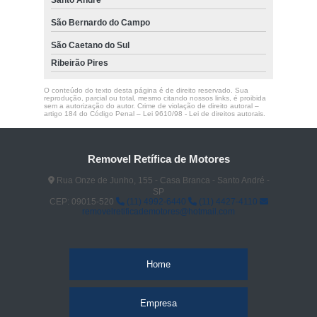
São Bernardo do Campo
São Caetano do Sul
Ribeirão Pires
O conteúdo do texto desta página é de direito reservado. Sua
reprodução, parcial ou total, mesmo citando nossos links, é proibida
sem a autorização do autor. Crime de violação de direito autoral –
artigo 184 do Código Penal –
Lei 9610/98 - Lei de direitos autorais
.
Removel Retífica de Motores
Rua Onze de Junho, 155 - Casa Branca - Santo André -
SP
CEP: 09015-520
(11) 4992-6440
(11) 4427-4110
removelretificademotores@hotmail.com
Home
Empresa