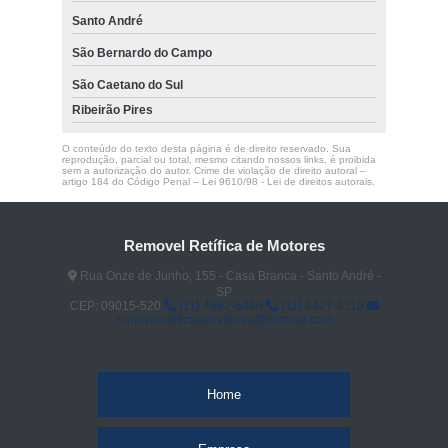
Santo André
São Bernardo do Campo
São Caetano do Sul
Ribeirão Pires
O conteúdo do texto desta página é de direito reservado. Sua
reprodução, parcial ou total, mesmo citando nossos links, é proibida
sem a autorização do autor. Crime de violação de direito autoral –
artigo 184 do Código Penal –
Lei 9610/98 - Lei de direitos autorais
.
Removel Retífica de Motores
Rua Onze de Junho, 155 - Casa Branca - Santo André -
SP
CEP: 09015-520
(11) 4992-6440
(11) 4427-4110
removelretificademotores@hotmail.com
Home