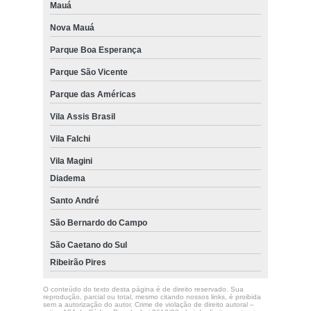
Mauá
Nova Mauá
Parque Boa Esperança
Parque São Vicente
Parque das Américas
Vila Assis Brasil
Vila Falchi
Vila Magini
Diadema
Santo André
São Bernardo do Campo
São Caetano do Sul
Ribeirão Pires
O conteúdo do texto desta página é de direito reservado. Sua
reprodução, parcial ou total, mesmo citando nossos links, é proibida
sem a autorização do autor. Crime de violação de direito autoral –