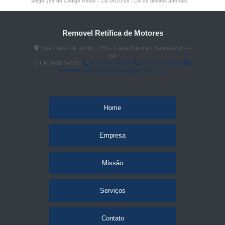
artigo 184 do Código Penal –
Lei 9610/98 - Lei de direitos autorais
.
Removel Retífica de Motores
Rua Onze de Junho, 155 - Casa Branca - Santo André -
SP
CEP: 09015-520
(11) 4992-6440
(11) 4427-4110
removelretificademotores@hotmail.com
Home
Empresa
Missão
Serviços
Contato